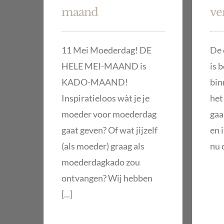
maand
ve
11 Mei Moederdag! DE
De 
HELE MEI-MAAND is
is 
KADO-MAAND!
bin
Inspiratieloos wàt je je
het
moeder voor moederdag
gaa
gaat geven? Of wat jijzelf
en 
(als moeder) graag als
nu d
moederdagkado zou
ontvangen? Wij hebben
[...]