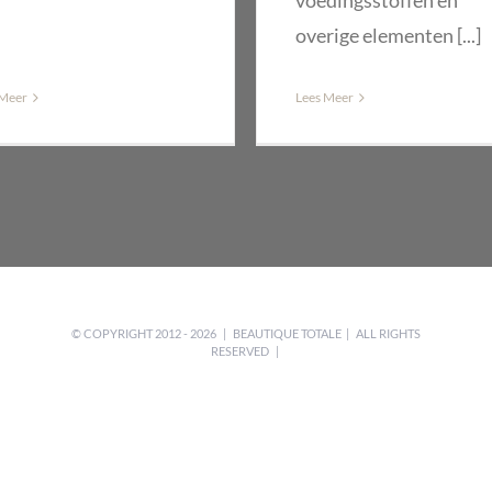
voedingsstoffen en
overige elementen [...]
 Meer
Lees Meer
© COPYRIGHT 2012 -
2026 | BEAUTIQUE TOTALE | ALL RIGHTS
RESERVED |