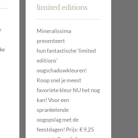
limited editions
y
Mineralissima
presenteert
lke
hun fantastische 'limited
editions'
oogschaduwkleuren!
Koop snel je meest
favoriete kleur NU het nog
kan! Voor een
sprankelende
oogopslag met de
feestdagen! Prijs: € 9,25