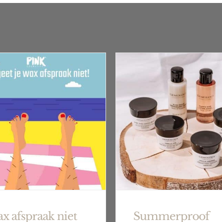
x afspraak niet
Summerproof