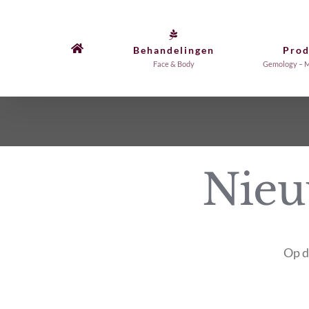
Ga
naar
Behandelingen
Pro
inhoud
Face & Body
Gemology – M
Nieu
Op d