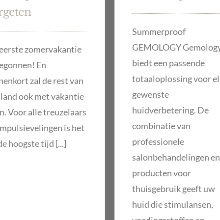
rgeten
Summerproof
GEMOLOGY Gemolog
eerste zomervakantie
biedt een passende
begonnen! En
totaaloplossing voor e
nenkort zal de rest van
gewenste
 land ook met vakantie
huidverbetering. De
n. Voor alle treuzelaars
combinatie van
impulsievelingen is het
professionele
e hoogste tijd [...]
salonbehandelingen en
producten voor
thuisgebruik geeft uw
huid die stimulansen,