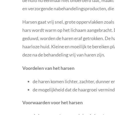
de huid nu eenmaal niet onberoerd laat, maak
en verzorgende nabehandelingsproducten, die z
Harsen gaat vrij snel, grote oppervlakken zoals
hars wordt warm op het lichaam aangebracht. Do
geduwd, worden de haren eraf getrokken. De ha
haarloze huid. Kleine en moeilijk te bereiken 
deze na de behandeling vrij van haren zijn.
Voordelen van het harsen
de haren komen lichter, zachter, dunner e
de mogelijkheid dat de haargroei verminder
Voorwaarden voor het harsen