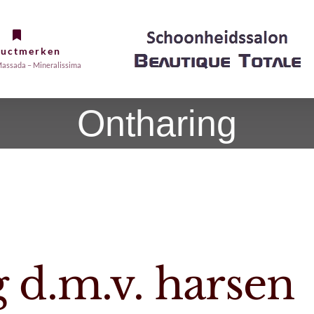
ductmerken
assada – Mineralissima
Ontharing
 d.m.v. harsen