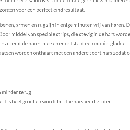
t Schoonheidssalon Beautique Totale gebruik van kalmere
orgen voor een perfect eindresultaat.
 benen, armen en rug zijn in enige minuten vrij van haren. 
or middel van speciale strips, die stevig in de hars word
rs neemt de haren mee en er ontstaat een mooie, gladde,
plaatsen worden onthaart met een andere soort hars zodat 
n minder terug
t is heel groot en wordt bij elke harsbeurt groter