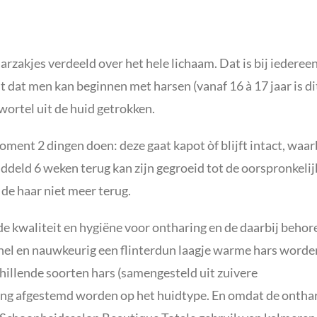
rzakjes verdeeld over het hele lichaam. Dat is bij iederee
 dat men kan beginnen met harsen (vanaf 16 à 17 jaar is di
wortel uit de huid getrokken.
oment 2 dingen doen: deze gaat kapot òf blijft intact, waar
deld 6 weken terug kan zijn gegroeid tot de oorspronkelij
 de haar niet meer terug.
 kwaliteit en hygiëne voor ontharing en de daarbij beho
snel en nauwkeurig een flinterdun laagje warme hars worde
illende soorten hars (samengesteld uit zuivere
ing afgestemd worden op het huidtype. En omdat de ontha