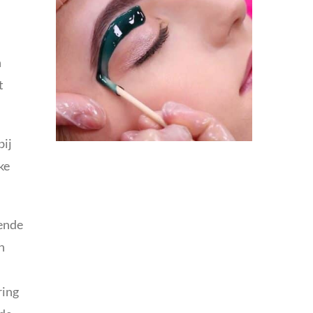
n
t
bij
ke
rende
n
ring