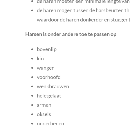
de haren moeten een minimale lengte van 
de haren mogen tussen de harsbeurten thui
waardoor de haren donkerder en stugger
Harsen is onder andere toe te passen op
bovenlip
kin
wangen
voorhoofd
wenkbrauwen
hele gelaat
armen
oksels
onderbenen