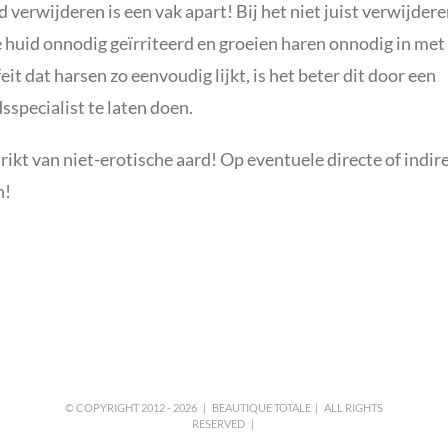
verwijderen is een vak apart! Bij het niet juist verwijder
e huid onnodig geïrriteerd en groeien haren onnodig in met
it dat harsen zo eenvoudig lijkt, is het beter dit door een
specialist te laten doen.
rikt van niet-erotische aard!
Op eventuele directe of indir
n!
© COPYRIGHT 2012 -
2026 | BEAUTIQUE TOTALE | ALL RIGHTS
RESERVED |