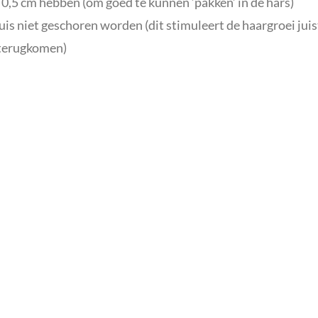
0,5 cm hebben (om goed te kunnen ‘pakken’ in de hars)
s niet geschoren worden (dit stimuleert de haargroei juis
 terugkomen)